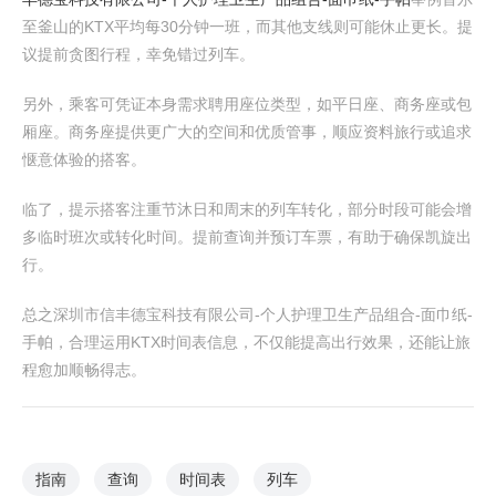
至釜山的KTX平均每30分钟一班，而其他支线则可能休止更长。提
议提前贪图行程，幸免错过列车。
另外，乘客可凭证本身需求聘用座位类型，如平日座、商务座或包
厢座。商务座提供更广大的空间和优质管事，顺应资料旅行或追求
惬意体验的搭客。
临了，提示搭客注重节沐日和周末的列车转化，部分时段可能会增
多临时班次或转化时间。提前查询并预订车票，有助于确保凯旋出
行。
总之深圳市信丰德宝科技有限公司-个人护理卫生产品组合-面巾纸-
手帕，合理运用KTX时间表信息，不仅能提高出行效果，还能让旅
程愈加顺畅得志。
指南
查询
时间表
列车