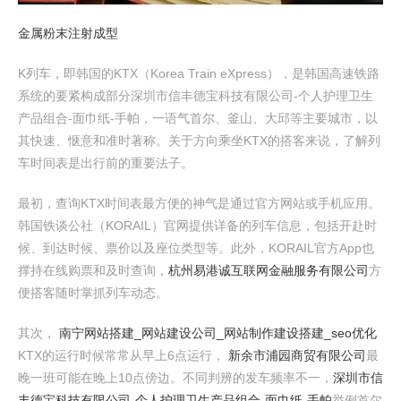
金属粉末注射成型
K列车，即韩国的KTX（Korea Train eXpress），是韩国高速铁路
系统的要紧构成部分深圳市信丰德宝科技有限公司-个人护理卫生
产品组合-面巾纸-手帕，一语气首尔、釜山、大邱等主要城市，以
其快速、惬意和准时著称。关于方向乘坐KTX的搭客来说，了解列
车时间表是出行前的重要法子。
最初，查询KTX时间表最方便的神气是通过官方网站或手机应用。
韩国铁谈公社（KORAIL）官网提供详备的列车信息，包括开赴时
候、到达时候、票价以及座位类型等。此外，KORAIL官方App也
撑持在线购票和及时查询，
杭州易港诚互联网金融服务有限公司
方
便搭客随时掌抓列车动态。
其次，
南宁网站搭建_网站建设公司_网站制作建设搭建_seo优化
KTX的运行时候常常从早上6点运行，
新余市浦园商贸有限公司
最
晚一班可能在晚上10点傍边。不同判辨的发车频率不一，
深圳市信
丰德宝科技有限公司-个人护理卫生产品组合-面巾纸-手帕
举例首尔